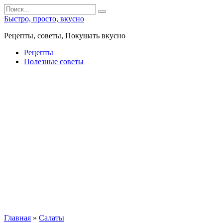
Перейти
Search
к
for:
Быстро, просто, вкусно
контенту
Рецепты, советы, Покушать вкусно
Рецепты
Полезные советы
Главная
»
Салаты