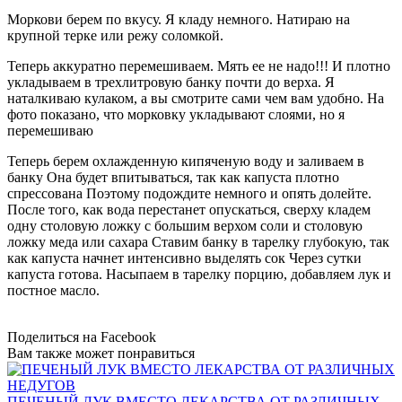
Моркови берем по вкусу. Я кладу немного. Натираю на
крупной терке или режу соломкой.
Теперь аккуратно перемешиваем. Мять ее не надо!!! И плотно
укладываем в трехлитровую банку почти до верха. Я
наталкиваю кулаком, а вы смотрите сами чем вам удобно. На
фото показано, что морковку укладывают слоями, но я
перемешиваю
Теперь берем охлажденную кипяченую воду и заливаем в
банку Она будет впитываться, так как капуста плотно
спрессована Поэтому подождите немного и опять долейте.
После того, как вода перестанет опускаться, сверху кладем
одну столовую ложку с большим верхом соли и столовую
ложку меда или сахара Ставим банку в тарелку глубокую, так
как капуста начнет интенсивно выделять сок Через сутки
капуста готова. Насыпаем в тарелку порцию, добавляем лук и
постное масло.
Поделиться на Facebook
Вам также может понравиться
ПЕЧЕНЫЙ ЛУК ВМЕСТО ЛЕКАРСТВА ОТ РАЗЛИЧНЫХ