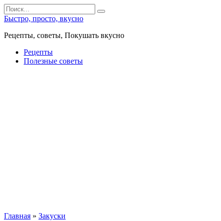
Перейти
Search
к
for:
Быстро, просто, вкусно
контенту
Рецепты, советы, Покушать вкусно
Рецепты
Полезные советы
Главная
»
Закуски