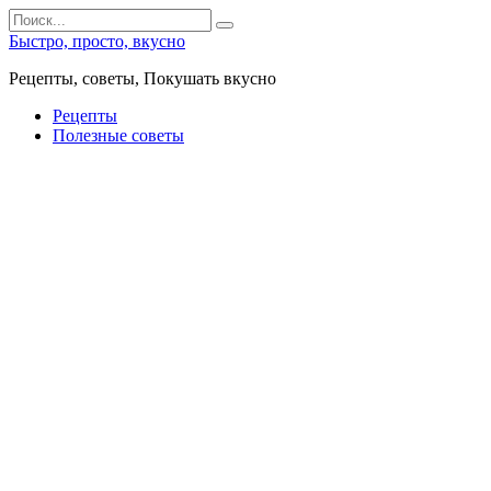
Перейти
Search
к
for:
Быстро, просто, вкусно
контенту
Рецепты, советы, Покушать вкусно
Рецепты
Полезные советы