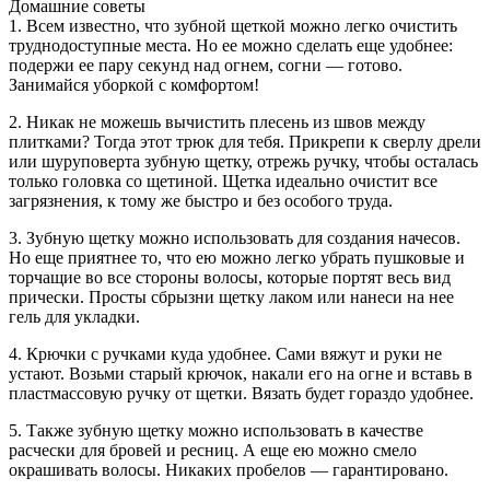
Домашние советы
1. Всем известно, что зубной щеткой можно легко очистить
труднодоступные места. Но ее можно сделать еще удобнее:
подержи ее пару секунд над огнем, согни — готово.
Занимайся уборкой с комфортом!
2. Никак не можешь вычистить плесень из швов между
плитками? Тогда этот трюк для тебя. Прикрепи к сверлу дрели
или шуруповерта зубную щетку, отрежь ручку, чтобы осталась
только головка со щетиной. Щетка идеально очистит все
загрязнения, к тому же быстро и без особого труда.
3. Зубную щетку можно использовать для создания начесов.
Но еще приятнее то, что ею можно легко убрать пушковые и
торчащие во все стороны волосы, которые портят весь вид
прически. Просты сбрызни щетку лаком или нанеси на нее
гель для укладки.
4. Крючки с ручками куда удобнее. Сами вяжут и руки не
устают. Возьми старый крючок, накали его на огне и вставь в
пластмассовую ручку от щетки. Вязать будет гораздо удобнее.
5. Также зубную щетку можно использовать в качестве
расчески для бровей и ресниц. А еще ею можно смело
окрашивать волосы. Никаких пробелов — гарантировано.