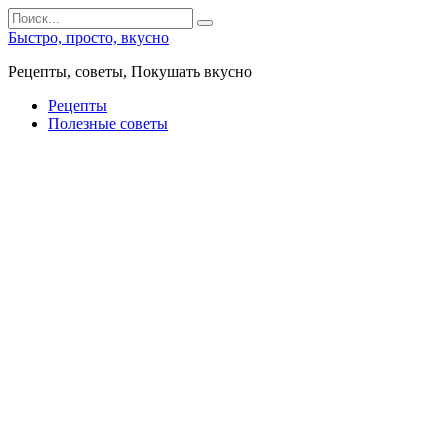
Перейти
Search
к
for:
Быстро, просто, вкусно
контенту
Рецепты, советы, Покушать вкусно
Рецепты
Полезные советы