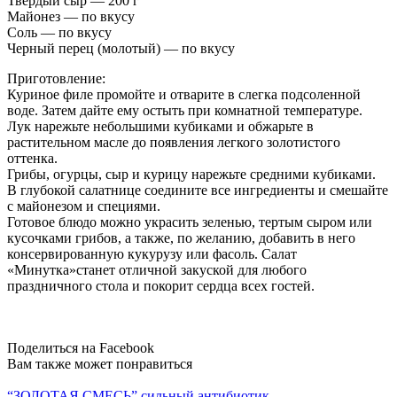
Твердый сыр — 200 г
Майонез — по вкусу
Соль — по вкусу
Черный перец (молотый) — по вкусу
Приготовление:
Куриное филе промойте и отварите в слегка подсоленной
воде. Затем дайте ему остыть при комнатной температуре.
Лук нарежьте небольшими кубиками и обжарьте в
растительном масле до появления легкого золотистого
оттенка.
Грибы, огурцы, сыр и курицу нарежьте средними кубиками.
В глубокой салатнице соедините все ингредиенты и смешайте
с майонезом и специями.
Готовое блюдо можно украсить зеленью, тертым сыром или
кусочками грибов, а также, по желанию, добавить в него
консервированную кукурузу или фасоль. Салат
«Минутка»станет отличной закуской для любого
праздничного стола и покорит сердца всех гостей.
Поделиться на Facebook
Вам также может понравиться
“ЗОЛОТАЯ СМЕСЬ” сильный антибиотик.