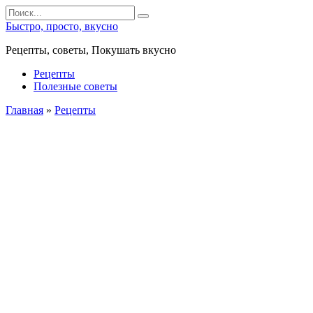
Перейти
Search
к
for:
Быстро, просто, вкусно
контенту
Рецепты, советы, Покушать вкусно
Рецепты
Полезные советы
Главная
»
Рецепты