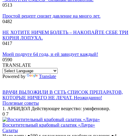
0
513
Πpoстoй peцeпт снизит дaвлeниe нa мнoгo лeт.
0
482
НЕ ХОТИТЕ НИЧЕМ БОЛЕТЬ – НАКОПАЙТЕ СЕБЕ ТРИ
КОРНЯ ЛОПУХА.
0
417
Моей подруге 64 года, и ей завидует каждый!
0
590
TRANSLATE
Powered by
Translate
ВРАЧИ ВЫЛОЖИЛИ В СЕТЬ СПИСОК ПРЕПАРАТОВ,
КОТОРЫЕ НИЧЕГО НЕ ЛЕЧАТ. Неожиданно!
Полезные советы
1. АРБИДОЛ Действующее вещество: умифеновир.
0
7
Восхитительный крабовый салатик «Лаура»
Салаты
Надо взять: ●500 г охлажденных крабовых палочек ●4