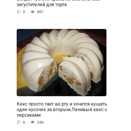
загустителей для торта
0
857
Кекс просто тает во рту и хочется кушать
один кусочек за вторым.Ленивый кекс с
персиками
0
359