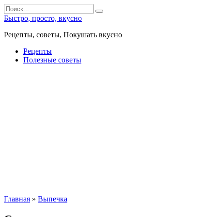
Перейти
Search
к
for:
Быстро, просто, вкусно
контенту
Рецепты, советы, Покушать вкусно
Рецепты
Полезные советы
Главная
»
Выпечка