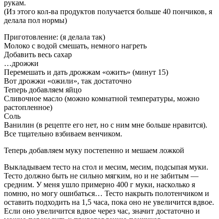
рукам.
(Из этого кол-ва продуктов получается больше 40 пончиков, я
делала пол нормы)
Приготовление: (я делала так)
Молоко с водой смешать, немного нагреть
Добавить весь сахар
…дрожжи
Перемешать и дать дрожжам «ожить» (минут 15)
Вот дрожжи «ожили», так достаточно
Теперь добавляем яйцо
Сливочное масло (можно комнатной температуры, можно
растопленное)
Соль
Ванилин (в рецепте его нет, но с ним мне больше нравится).
Все тщательно взбиваем венчиком.
Теперь добавляем муку постепенно и мешаем ложкой
Выкладываем тесто на стол и месим, месим, подсыпая муки.
Тесто должно быть не сильно мягким, но и не забитым —
средним. У меня ушло примерно 400 г муки, насколько я
помню, но могу ошибаться… Тесто накрыть полотенчиком и
оставить подходить на 1,5 часа, пока оно не увеличится вдвое.
Если оно увеличится вдвое через час, значит достаточно и