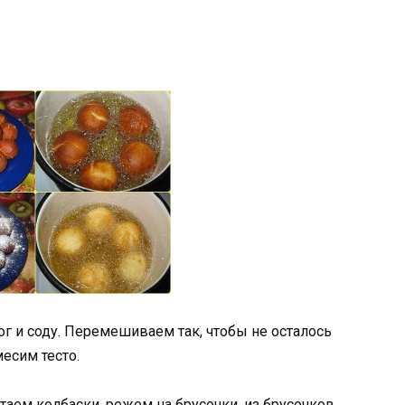
ог и соду. Перемешиваем так, чтобы не осталось
есим тесто.
атаем колбаски, режем на брусочки, из брусочков