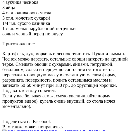
4 зубчика чеснока
3 яйца
4 ст.л. оливкового масла
3 ст.л. молотых сухарей
1/4 ч.л. сухого базилика
1 ст.л. мелко нарубленной петрушки
соль и черный перец по вкусу
Приготовление:
Картофель, лук, морковь и чеснок очистить. Цукини вымыть.
Чеснок мелко нарезать, остальные овощи натереть на крупной
терке. Смешать овощи с сухарями, яйцами, петрушкой,
базиликом, солью и перцем до состояния густого теста.
переложить овощную массу в смазанную маслом форму,
разровнять поверхность, полить оставшимся маслом и
запекать 50-60 минут при 180 гр., до хрустящей корочки.
Подавать к столу горячим.
Если у вас большая семья, смело увеличивайте норму
продуктов вдвое), кугель очень вкусный, со стола исчез
моментально).
Поделиться на Facebook
Вам также может понравиться