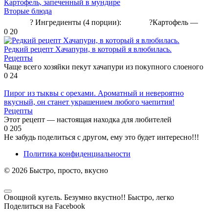
Картофель, запеченный в мундире
Вторые блюда
ᅠ ᅠ ᅠ? Ингредиенты (4 порции): ᅠ ᅠ ᅠ?Картофель —
0
20
Редкий рецепт Хачапури, в который я влюбилась.
Рецепты
Чаще всего хозяйки пекут хачапури из покупного слоеного
0
24
Пирог из тыквы с орехами. Ароматный и невероятно
вкусный, он станет украшением любого чаепития!
Рецепты
Этот рецепт — настоящая находка для любителей
0
205
Не забудь поделиться с другом, ему это будет интересно!!!
Политика конфиденциальности
© 2026 Быстро, просто, вкусно
Овощной кугель. Безумно вкустнo!! Быстро, легко
Поделиться на Facebook