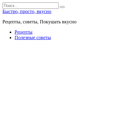
Перейти
Search
к
for:
Быстро, просто, вкусно
контенту
Рецепты, советы, Покушать вкусно
Рецепты
Полезные советы